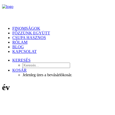
FINOMSÁGOK
FŐZZÜNK EGYÜTT
CSUPA HASZNOS
RÓLAM
BLOG
KAPCSOLAT
KERESÉS
KOSÁR
Jelenleg üres a bevásárlókosár.
év